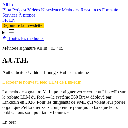
All In
Blog
Podcast
Vidéos
Newsletter
Méthodes
Ressources
Formation
Services
À propos
FR
EN
Rejoindre la newsletter
Toutes les méthodes
Méthode signature All In · 03 / 05
A.U.T.H.
Authenticité
·
Utilité
·
Timing
·
Hub sémantique
Décoder le nouveau feed LLM de LinkedIn
La méthode signature All In pour aligner votre contenu LinkedIn sur
la refonte LLM du feed — le système 360 Brew déployé par
LinkedIn en 2026. Pour les dirigeants de PME qui voient leur portée
organique s'effondrer sans comprendre pourquoi, alors que leurs
publications sont pourtant « bonnes ».
En bref