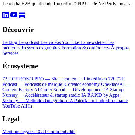
Le média B2B qui décode LinkedIn. #JNPJ — Je Ne Perds Jamais.
Découvrir
Le blog
Le podcast
Les vidéos YouTube
La newsletter
Les
méthodes
Ressources gratuites
Formation & conférences
À propos
Services
Écosystème
72H CHRONO PRO — Site + contenu + LinkedIn en 72h
72H
Podcast — Podcasts de marque & creator economy
OnePlaceAI —
Content Factory
AI Coder Squad — Développement IA
Startup
Nursery — Accélérateur & startup studio IA
RAPID by Apps
Velocity — Méthode d'intégration IA
Patrick sur LinkedIn
Chaîne
YouTube All In
Legal
Mentions légales
CGU
Confidentialité