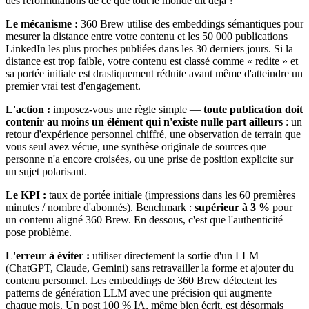
des reformulations de ce que tout le monde dit déjà ?
Le mécanisme :
360 Brew utilise des embeddings sémantiques pour
mesurer la distance entre votre contenu et les 50 000 publications
LinkedIn les plus proches publiées dans les 30 derniers jours. Si la
distance est trop faible, votre contenu est classé comme « redite » et
sa portée initiale est drastiquement réduite avant même d'atteindre un
premier vrai test d'engagement.
L'action :
imposez-vous une règle simple —
toute publication doit
contenir au moins un élément qui n'existe nulle part ailleurs
: un
retour d'expérience personnel chiffré, une observation de terrain que
vous seul avez vécue, une synthèse originale de sources que
personne n'a encore croisées, ou une prise de position explicite sur
un sujet polarisant.
Le KPI :
taux de portée initiale (impressions dans les 60 premières
minutes / nombre d'abonnés). Benchmark :
supérieur à 3 %
pour
un contenu aligné 360 Brew. En dessous, c'est que l'authenticité
pose problème.
L'erreur à éviter :
utiliser directement la sortie d'un LLM
(ChatGPT, Claude, Gemini) sans retravailler la forme et ajouter du
contenu personnel. Les embeddings de 360 Brew détectent les
patterns de génération LLM avec une précision qui augmente
chaque mois. Un post 100 % IA, même bien écrit, est désormais