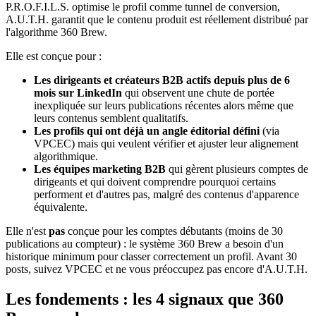
P.R.O.F.I.L.S. optimise le profil comme tunnel de conversion,
A.U.T.H. garantit que le contenu produit est réellement distribué par
l'algorithme 360 Brew.
Elle est conçue pour :
Les dirigeants et créateurs B2B actifs depuis plus de 6
mois sur LinkedIn
qui observent une chute de portée
inexpliquée sur leurs publications récentes alors même que
leurs contenus semblent qualitatifs.
Les profils qui ont déjà un angle éditorial défini
(via
VPCEC) mais qui veulent vérifier et ajuster leur alignement
algorithmique.
Les équipes marketing B2B
qui gèrent plusieurs comptes de
dirigeants et qui doivent comprendre pourquoi certains
performent et d'autres pas, malgré des contenus d'apparence
équivalente.
Elle n'est
pas
conçue pour les comptes débutants (moins de 30
publications au compteur) : le système 360 Brew a besoin d'un
historique minimum pour classer correctement un profil. Avant 30
posts, suivez VPCEC et ne vous préoccupez pas encore d'A.U.T.H.
Les fondements : les 4 signaux que 360