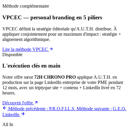
Méthode complémentaire
VPCEC — personal branding en 5 piliers
VPCEC définit la stratégie éditoriale qu'A.U.T.H. distribue. À
appliquer conjointement pour un maximum d'impact : stratégie +
alignement algorithmique.
Lire la méthode VPCEC
Disponible
L'exécution clés en main
Notre offre sœur
72H CHRONO PRO
applique A.U.T.H. en
production sur la page LinkedIn entreprise de votre PME pendant
12 mois, avec un triptyque site + contenu + LinkedIn livré en 72
heures.
Découvrir l'offre
Méthode précédente : P.R.O.F.I.L.S.
Méthode suivante : G.E.O.
LinkedIn
All In