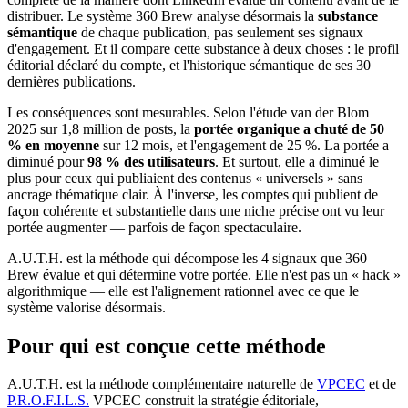
distribuer. Le système 360 Brew analyse désormais la
substance
sémantique
de chaque publication, pas seulement ses signaux
d'engagement. Et il compare cette substance à deux choses : le profil
éditorial déclaré du compte, et l'historique sémantique de ses 30
dernières publications.
Les conséquences sont mesurables. Selon l'étude van der Blom
2025 sur 1,8 million de posts, la
portée organique a chuté de 50
% en moyenne
sur 12 mois, et l'engagement de 25 %. La portée a
diminué pour
98 % des utilisateurs
. Et surtout, elle a diminué le
plus pour ceux qui publiaient des contenus « universels » sans
ancrage thématique clair. À l'inverse, les comptes qui publient de
façon cohérente et substantielle dans une niche précise ont vu leur
portée augmenter — parfois de façon spectaculaire.
A.U.T.H. est la méthode qui décompose les 4 signaux que 360
Brew évalue et qui détermine votre portée. Elle n'est pas un « hack »
algorithmique — elle est l'alignement rationnel avec ce que le
système valorise désormais.
Pour qui est conçue cette méthode
A.U.T.H. est la méthode complémentaire naturelle de
VPCEC
et de
P.R.O.F.I.L.S.
VPCEC construit la stratégie éditoriale,