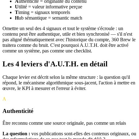
A
uthenticité = originalité du contenu
U
tilité = valeur informative perçue
T
iming = signaux temporels
H
ub sémantique = semantic match
Omettre un seul des 4 signaux et tout le système s'écroule : un
contenu peut être authentique, utile et bien synchronisé — s'il n'est
pas aligné thématiquement avec l'historique du compte, 360 Brew le
traitera comme du bruit. C'est pourquoi A.U.T.H. doit être activé
comme un système, pas comme une checklist.
Les 4 leviers d'A.U.T.H. en détail
Chaque levier est décrit selon la même structure : la question qu'il
répond, le mécanisme algorithmique sous-jacent, l'action à mettre en
œuvre, le KPI à mesurer et l'erreur à éviter.
A
Authenticité
Être reconnu comme une source originale, pas comme un relais
La question :
vos publications sont-elles des contenus originaux, ou