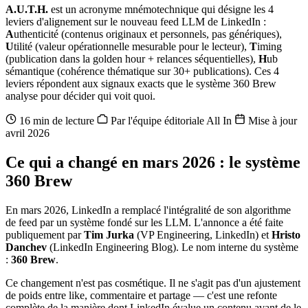
A.U.T.H.
est un acronyme mnémotechnique qui désigne les 4
leviers d'alignement sur le nouveau feed LLM de LinkedIn :
A
uthenticité (contenus originaux et personnels, pas génériques),
U
tilité (valeur opérationnelle mesurable pour le lecteur),
T
iming
(publication dans la golden hour + relances séquentielles),
H
ub
sémantique (cohérence thématique sur 30+ publications). Ces 4
leviers répondent aux signaux exacts que le système 360 Brew
analyse pour décider qui voit quoi.
16 min de lecture
Par l'équipe éditoriale All In
Mise à jour
avril 2026
Ce qui a changé en mars 2026 : le système
360 Brew
En mars 2026, LinkedIn a remplacé l'intégralité de son algorithme
de feed par un système fondé sur les LLM. L'annonce a été faite
publiquement par
Tim Jurka
(VP Engineering, LinkedIn) et
Hristo
Danchev
(LinkedIn Engineering Blog). Le nom interne du système
:
360 Brew
.
Ce changement n'est pas cosmétique. Il ne s'agit pas d'un ajustement
de poids entre like, commentaire et partage — c'est une refonte
complète de la manière dont LinkedIn évalue un contenu avant de le